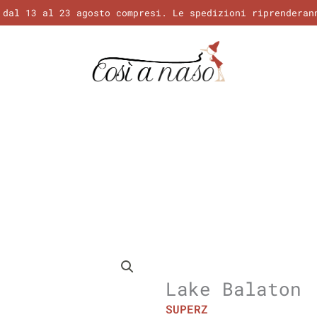
 dal 13 al 23 agosto compresi. Le spedizioni riprenderan
Lake Balaton
SUPERZ