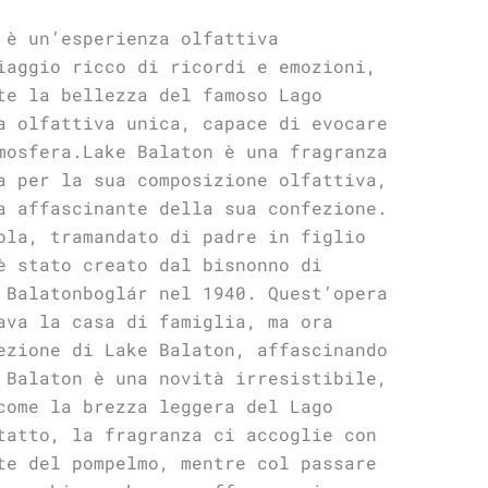
 è un’esperienza olfattiva
iaggio ricco di ricordi e emozioni,
te la bellezza del famoso Lago
a olfattiva unica, capace di evocare
mosfera.Lake Balaton è una fragranza
a per la sua composizione olfattiva,
a affascinante della sua confezione.
ola, tramandato di padre in figlio
è stato creato dal bisnonno di
 Balatonboglár nel 1940. Quest’opera
ava la casa di famiglia, ma ora
ezione di Lake Balaton, affascinando
 Balaton è una novità irresistibile,
come la brezza leggera del Lago
tatto, la fragranza ci accoglie con
te del pompelmo, mentre col passare