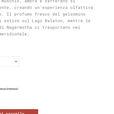
 muschio, ambra e zafferano si
ente, creando un’esperienza olfattiva
e. Il profumo fresco del gelsomino
i estive sul Lago Balaton, mentre le
di Nagarmotha ci trasportano nei
meridionale.
enza interessi
al carrello