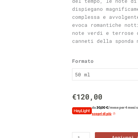
del tempo, le note di
dispiegano magnificam
complessa e avvolgent
evoca romantiche nott
note verdi e terrose 
canneti della sponda 
Lake
Formato
Balaton
quantità
€
120,00
da
30,00 €
/mese per 4 mesi s
scopri di più
Aggiungi 