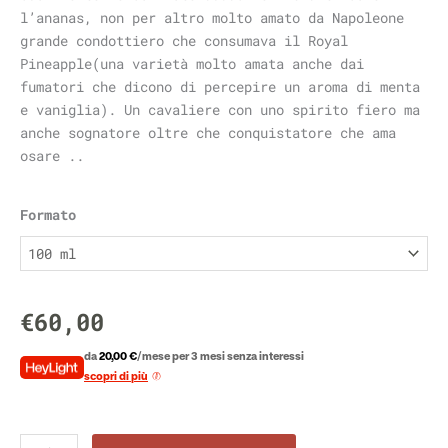
l’ananas, non per altro molto amato da Napoleone
grande condottiero che consumava il Royal
Pineapple(una varietà molto amata anche dai
fumatori che dicono di percepire un aroma di menta
e vaniglia). Un cavaliere con uno spirito fiero ma
anche sognatore oltre che conquistatore che ama
osare ..
Lapis
quantità
Formato
€
60,00
da
20,00 €
/mese per 3 mesi senza interessi
scopri di più