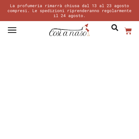
Vai
La profumeria rimarrà chiusa dal 13 al 23 agosto
al
compresi. Le spedizioni riprenderanno regolarmente
il 24 agosto.
contenuto
Car