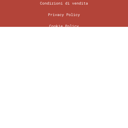
Condizioni di vendita
Privacy Policy
Cookie Policy
Preferenze Cookie
2026 © Tutti i diritti riservati
Così a naso Profumeria Artistica
di Spontoni Ilaria
Corso Garibaldi, 60 – Legnano
P.IVA: 13574790963