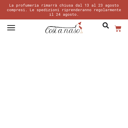
Vai
La profumeria rimarrà chiusa dal 13 al 23 agosto
al
compresi. Le spedizioni riprenderanno regolarmente
il 24 agosto.
contenuto
Car
Il tuo profumo
Chi siamo